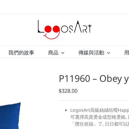
我們的故事
商品
傳媒與活動
P11960 – Obey 
$
328.00
LogosArt
高級絲絨咕
𠱸Hap
可選擇高貴燙金或型格燙銀
,
「攬住祝福」了
,
日日都可以