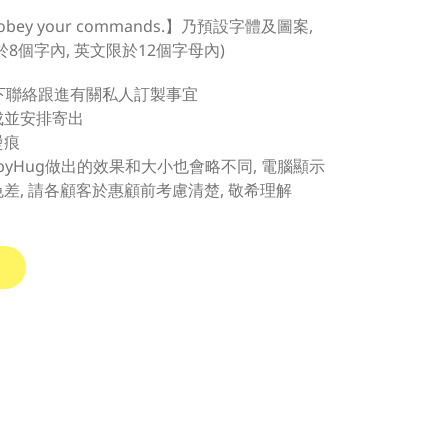
o obey your commands.
】乃預設字體及圖案
,
於
8
個字內
,
英文限於
12
個字母內
)
下聯絡跟進有關私人訂製事宜
成並安排寄出
燙痕
pyHug
做出的效果和大小也會略不同
,
電腦顯示
色差
,
請各顧客於惠顧前考慮清楚
,
敬希理解