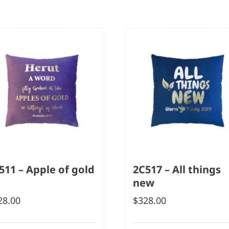
511 – Apple of gold
2C517 – All things
new
28.00
$
328.00