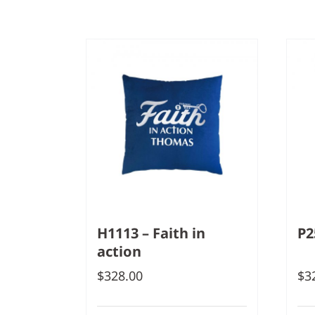
H1113 – Faith in
P2
action
$
328.00
$
3