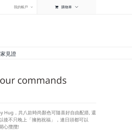
我的帳戶
購物車
用家見證
your commands
py Hug
，共八款時尚顏色可隨喜好自由配搭
,
還
以後不只晚上「擁抱祝福」，連日頭都可以
開心攬攬
!