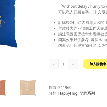
【Without delay I hurry t
可以私人訂製名字。
(
中文限
訂購後
24
小時內有專人和閣
付款後大約
7-10
個工作天完
請注意圖案燙後會出現輕微
圖案效果只供參考
,
每個
Hap
的産品照片舆實物可能出現
加入購物車
貨號:
P11960
分類:
HappyHug
,
簡約系列