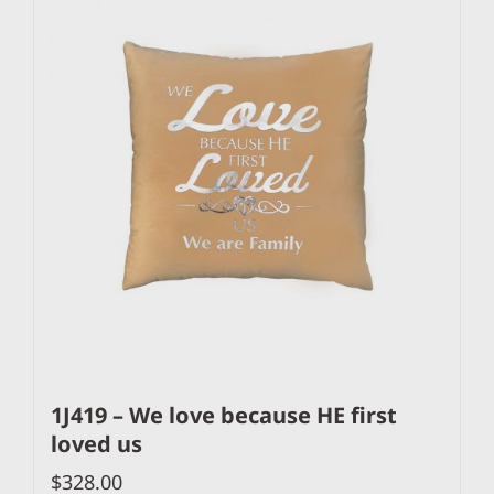
1J419 – We love because HE first
loved us
$
328.00