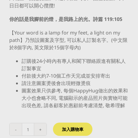
日日都可以開心攬攬!
你的話是我腳前的燈，是我路上的光。詩篇 119:105
【Your word is a lamp for my feet, a light on my
path】乃預設圖案及字型, 可以私人訂製名字。(中文限
於8個字內, 英文限於15個字母內)
訂購後24小時內有專人和閣下聯絡跟進有關私人
訂製事宜
付款後大約7-10個工作天完成並安排寄出
請注意圖案燙後會出現輕微燙痕
圖案效果只供參考, 每個HappyHug做出的效果和
大小也會略不同, 電腦顯示的産品照片舆實物可能
出現色差, 請各顧客於惠顧前考慮清楚, 敬希理解
加入購物車