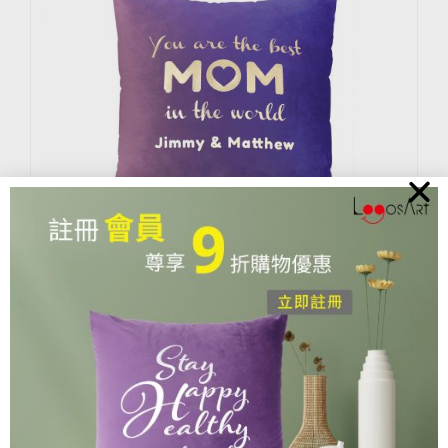
E2012_2 – You are the best MOM in
the world
$
328.00