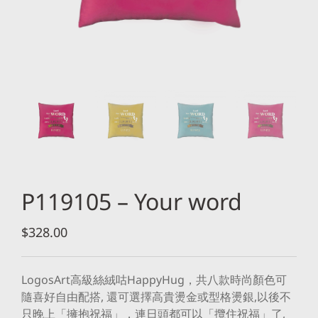
P119105 – Your word
$
328.00
LogosArt高級絲絨咕HappyHug，共八款時尚顏色可
隨喜好自由配搭, 還可選擇高貴燙金或型格燙銀,以後不
只晚上「擁抱祝福」，連日頭都可以「攬住祝福」了,