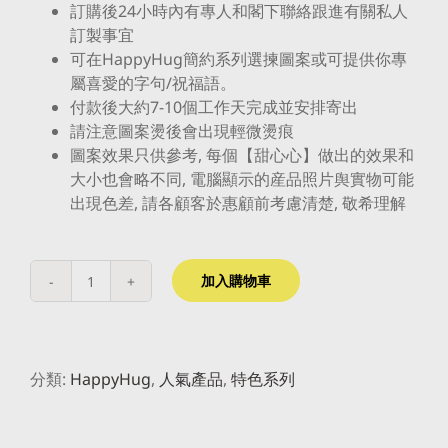
訂購後
24
小時內有專人和閣下聯絡跟進有關私人
訂製事宜
可在HappyHug簡約系列選揀圖案或可提供你專
屬喜愛的字句/祝福語。
付款後大約
7-10
個工作天完成並安排寄出
請注意圖案燙後會出現輕微燙痕
圖案效果只供參考
,
每個【甜心心】做出的效果和
大小也會略不同
,
電腦顯示的産品照片舆實物可能
出現色差
,
請各顧客於惠顧前考慮清楚
,
敬希理解
加入購物車
分類:
HappyHug
,
人氣產品
,
特色系列